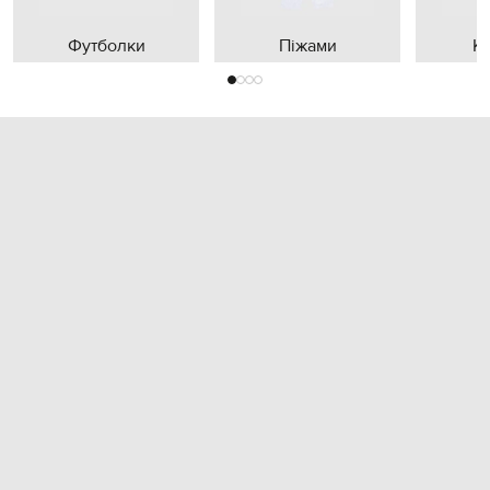
Футболки
Піжами
К