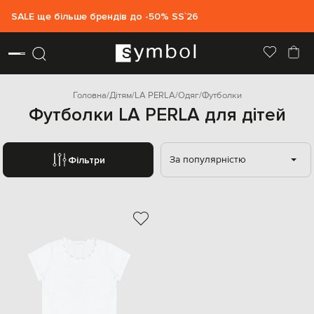
SALE ще більше брендів до -50% SS`26
Головна
Дітям
LA PERLA
Одяг
Футболки
Футболки LA PERLA для дітей
За популярністю
Фільтри