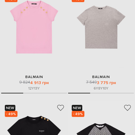
BALMAIN
BALMAIN
9 824
7 549
4 913 грн
3 775 грн
12Y
13Y
6Y
8Y
10Y
NEW
NEW
- 49%
- 49%