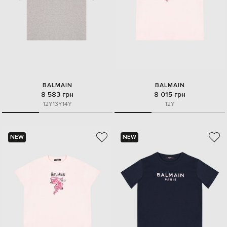
BALMAIN
BALMAIN
8 583 грн
8 015 грн
12Y
13Y
14Y
12Y
NEW
NEW