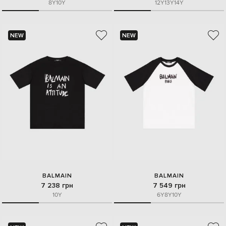
8Y
10Y
12Y
13Y
14Y
NEW
NEW
BALMAIN
BALMAIN
7 238 грн
7 549 грн
10Y
6Y
8Y
10Y